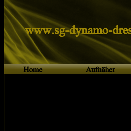
www.sg-dynamo-dres
Home
Aufnäher